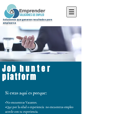
Soluciones que generan resultados para
emplearse
Job
hunter
platform
Si estas aquí es porque:
•No encuentras Vacantes.
•Que por la edad o experiencia no encuentras empleo
acorde con tu experiencia.