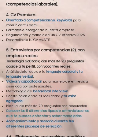
(competencias laborales).
4. CV Premium:
Orientado a competencias vs. keywords
para
comunicar tu perfil.
Formatos a escoger de nuestra empresa.
Seguimiento y manejo de un CV efectivo 2025.
Desarrollo de tu CV vs ATS
5. Entrevistas por competencias (2), con
empleos reales.
Tecnología Go&back, con más de 20 preguntas
acorde a tu perfil, con vacantes reales:
Análisis detallado de tu
lenguaje corporal y tu
lenguaje verbal.
Vídeos y capacitación
para manejo de entrevista
diseñada por profesionales.
Metodología de
behavioral interview.
Construcción entre el reclutador y
tu valor
agregado.
Manual de más de 70 preguntas con respuestas.
Conocer los 5 diferentes tipos de entrevistas a las
que te puedes enfrentar y saber manejarlas.
Acompañamiento y asesoría durante tus
diferentes procesos de selección.
11.