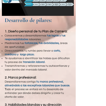
Desarrollo de pilares:
1.
Diseño personal de tu Plan de Carrera:
Conoceremos y desarrollaremos
tus logros y tus
responsabilidades
laborales.
Mediremos tus
fortalezas, tus debilidades,
áreas
de oportunidad.
Direccionamos tu rumbo para llevar a
corto,
mediano y largo plazo.
Te ayudamos a identificar las trabas que dificultan
tu proceso de
transición laboral.
Transmitiremos y reforzaremos tu autoconfianza y
valor dentro del mercado laboral.
2.
Marca profesional:
Desarrollaremos contigo
tu marca profesional,
alineándolo a las exceptivas laborales que buscas.
T
odo el proceso se enfoca en tu desarrollo de
entender por dónde debes dirigirte y crear tu
oferta de valor.
3. Habilidades blandas
y su dirección