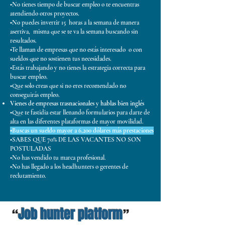
•No tienes tiempo de buscar empleo o te encuentras
atendiendo otros proyectos.
•No puedes invertir 15 horas a la semana de manera
asertiva, misma que se te va la semana buscando sin
resultados.
•Te llaman de empresas que no estás interesado o con
sueldos que no sostienen tus necesidades.
•Estás trabajando y no tienes la estrategia correcta para
buscar empleo.
•Que solo creas que si no eres recomendado no
conseguirás empleo.
Vienes de empresas trasnacionales y hablas bien inglés
•Que te fastidia estar llenando formularios para darte de
alta en las diferentes plataformas de mayor movilidad.
•Buscas un sueldo mayor a 6,200 dólares más prestaciones
•SABES QUE 70% DE LAS VACANTES NO SON
POSTULADAS
•No has vendido tu marca profesional.
•No has llegado a los headhunters o gerentes de
reclutamiento.
Job hunter platform
“
”