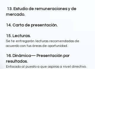
13. Estudio de remuneraciones y de
mercado.
14. Carta de presentación.
15. Lecturas.
Se te entregarán lecturas recomendadas de
acuerdo con tus áreas de oportunidad.
16. Dinámica— Presentación por
resultados.
Enfocado al puesto a que aspiras a nivel directivo.
17. APPS de empleabilidad.
18. Habilidades blandas acorde al puesto.
19. CV en inglés.
Contamos con traductor profesional
avalado por la
escuela de traducciones y lingüística
de
Buenos Aires, Argentina. Contarás con un CV
profesional.
20. LinkedIn en inglés.