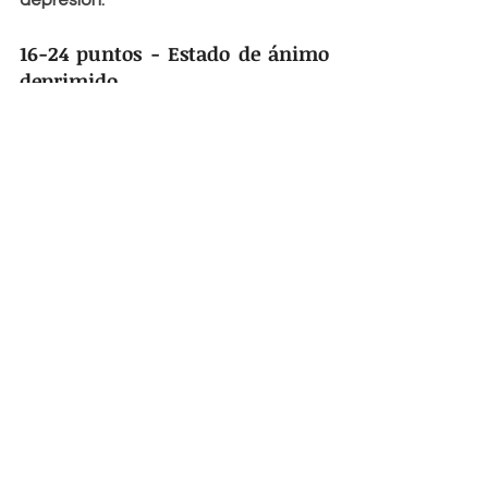
depresión.
16-24 puntos - Estado de ánimo 
deprimido
Tu puntuación sugiere un 
estado de ánimo excesivamente 
bajo, pudiendo sufrir depresión. 
Valoras de forma negativa a tu 
pasado, presente y futuro y 
muestras sentimientos de 
desesperanza. Tal vez sería 
bueno que consultases con un 
especialista que te ayude a 
superar este malestar.
Sabemos que estar deprimido es 
un acto que podemos cambiar, 