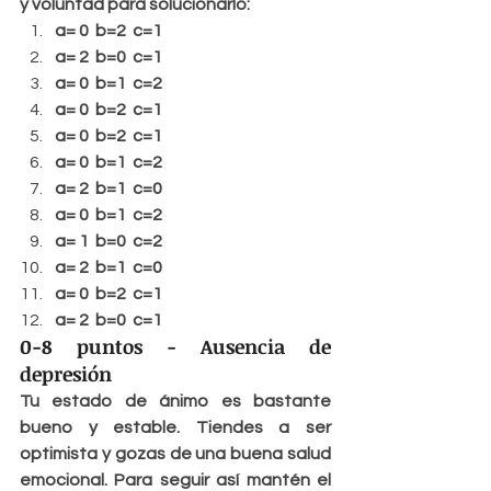
y voluntad para solucionarlo:
a= 0  b=2  c=1
a= 2  b=0  c=1
a= 0  b=1  c=2
a= 0  b=2  c=1
a= 0  b=2  c=1
a= 0  b=1  c=2
a= 2  b=1  c=0
a= 0  b=1  c=2
a= 1  b=0  c=2
a= 2  b=1  c=0
a= 0  b=2  c=1
a= 2  b=0  c=1
0-8 puntos - Ausencia de 
depresión
Tu estado de ánimo es bastante 
bueno y estable. Tiendes a ser 
optimista y gozas de una buena salud 
emocional. Para seguir así mantén el 