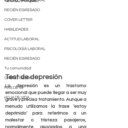
PSICOLOGÍA LABORAL
ahora... Porque.. 
RECIÉN EGRESADO
COVER LETTER
HABILIDADES
ACTITUD LABORAL
PSICOLOGÍA LABORAL
RECIÉN EGRESADO
Tu comunidad
Test de depresión
CAPACITACIÓN
La depresión es un trastorno 
MAS DE 40
emocional que puede llegar a ser muy 
HOJA DE VIDA
grave y precisa tratamiento. Aunque a 
menudo utilizamos la frase ‘estoy 
deprimido’ para referirnos a un 
malestar o tristeza pasajeros, 
normalmente asociados a una 