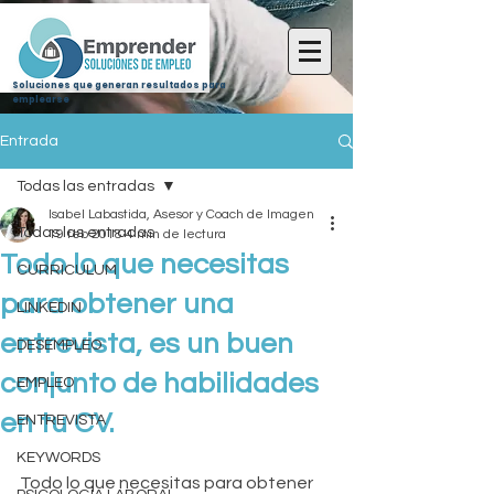
Soluciones que generan resultados para
emplearse
Entrada
Todas las entradas
Isabel Labastida, Asesor y Coach de Imagen
Todas las entradas
19 feb 2018
4 min de lectura
Todo lo que necesitas
CURRICULUM
para obtener una
LINKEDIN
entrevista, es un buen
DESEMPLEO
conjunto de habilidades
EMPLEO
en tu CV.
ENTREVISTA
KEYWORDS
Todo lo que necesitas para obtener 