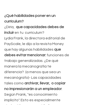
¿Qué habilidades poner en un 
currículum?
¿Diría,  
que capacidades debes de 
incluir
 en tu  currículum?
Lydia Frank, la directora editorial de 
PayScale, le dijo a la revista Money 
que hay algunas habilidades
 que 
debes evitar mencionar:
 funciones de 
trabajo generalizadas. ¿De qué 
manera la mecanografía te 
diferencía?  (a menos que sea un 
mecanógrafo)- Las capacidades 
tales como 
archivar, llevar,  o copiar 
no impresionarán a un empleador
. 
Según Frank, "es conocimiento 
implícito". Esto es especialmente 