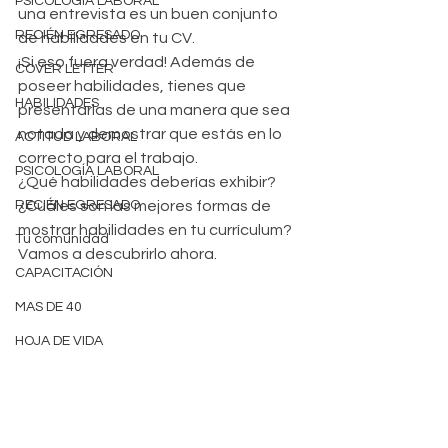
PSICOLOGÍA LABORAL
una entrevista es un buen conjunto 
RECIÉN EGRESADO
de habilidades en tu CV.
¡Si eso fuera verdad! Además de 
COVER LETTER
poseer habilidades, tienes que 
HABILIDADES
presentarlas de una manera que sea 
notada y demostrar que estás en lo 
ACTITUD LABORAL
correcto para el trabajo.
PSICOLOGÍA LABORAL
¿Qué habilidades deberías exhibir? 
RECIÉN EGRESADO
¿Cuáles son las mejores formas de 
mostrar habilidades en tu currículum? 
Tu comunidad
Vamos a descubrirlo ahora.
CAPACITACIÓN
MAS DE 40
HOJA DE VIDA