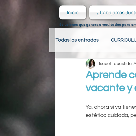
Inicio
¿Trabajamos Junt
Soluciones que generan resultados para e
Todas las entradas
CURRICUL
Isabel Labastida,
PSICOLOGÍA LABORAL
R
Aprende c
vacante y
PSICOLOGÍA LABORAL
R
Ya, ahora si ya tien
HOJA DE VIDA
estética cuidada, pe