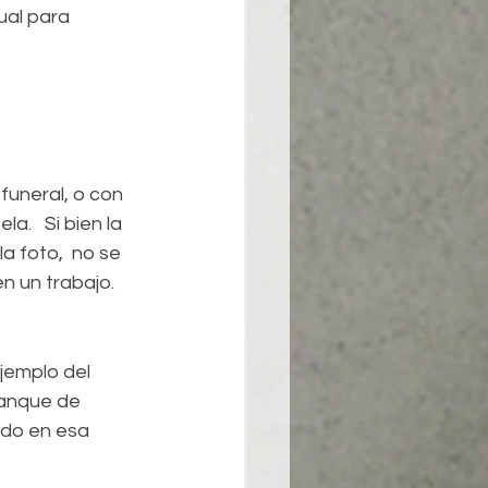
al para 
funeral, o con 
a.   Si bien la 
a foto,  no se 
en un trabajo.
jemplo del 
tanque de 
ado en esa 