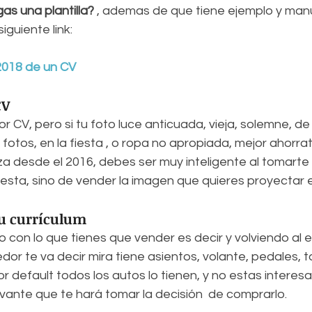
s una plantilla? 
, ademas de que tiene ejemplo y manu
 siguiente link:
018 de un CV
CV
r CV, pero si tu foto luce anticuada, vieja, solemne, de 
fotos, en la fiesta , o ropa no apropiada, mejor ahorratel
 desde el 2016, debes ser muy inteligente al tomarte l
 fiesta, sino de vender la imagen que quieres proyectar 
u currículum
 con lo que tienes que vender es decir y volviendo al e
or te va decir mira tiene asientos, volante, pedales, 
por default todos los autos lo tienen, y no estas interes
levante que te hará tomar la decisión  de comprarlo. 