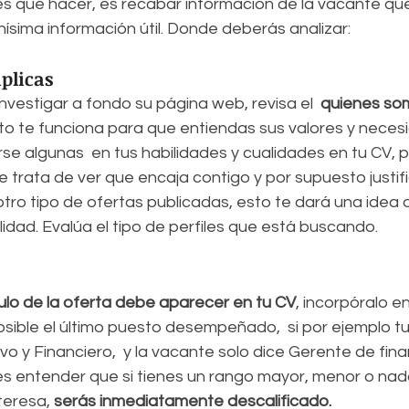
s que hacer, es recabar información de la vacante que 
hísima información útil. Donde deberás analizar:
plicas
vestigar a fondo su página web, revisa el  
quienes som
to te funciona para que entiendas sus valores y neces
se algunas  en tus habilidades y cualidades en tu CV, pe
e trata de ver que encaja contigo y por supuesto justific
otro tipo de ofertas publicadas, esto te dará una idea 
lidad. Evalúa el tipo de perfiles que está buscando.
itulo de la oferta debe aparecer en tu CV
, incorpóralo e
osible el último puesto desempeñado,  si por ejemplo tu 
ivo y Financiero,  y la vacante solo dice Gerente de fina
bes entender que si tienes un rango mayor, menor o nad
teresa, 
serás inmediatamente descalificado.