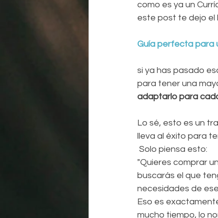
como es ya un Curríc
este post te dejo el l
Guía perfecta para u
si ya has pasado es
para tener una mayor
adaptarlo para cada
Lo sé, esto es un tr
lleva al éxito para t
 Solo piensa esto:
"Quieres comprar un
buscarás el que teng
necesidades de ese 
Eso es exactamente 
mucho tiempo, lo nor