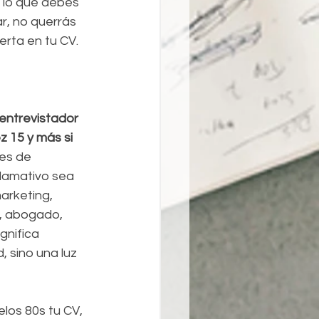
r lo que debes 
r, no querrás 
rta en tu CV. 
 entrevistador 
z 15 y más si 
des de 
llamativo sea 
arketing, 
o, abogado, 
gnifica 
 sino una luz 
los 80s tu CV,