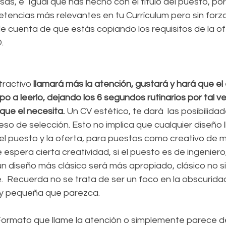
s, e  Igual que has hecho con el título del puesto, po
tencias más relevantes en tu Currículum pero sin forza
 cuenta de que estás copiando los requisitos de la ofe
.
tractivo
 llamará más la atención, gustará y hará que el
o a leerlo, dejando los 6 segundos rutinarios por tal ve
que el necesita. 
Un CV estético, te dará  las posibilida
eso de selección. Esto no implica que cualquier diseño 
el puesto y la oferta, para puestos como creativo de m
 espera cierta creatividad, si el puesto es de ingenier
 un diseño más clásico será más apropiado, clásico no si
  Recuerda no se trata de ser un foco en la obscuridad,
y pequeña que parezca.
 Formato que llame la atención o simplemente parece de