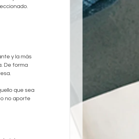
leccionado.
ante y la más 
a. De forma 
resa.
uello que sea 
 o no aporte 