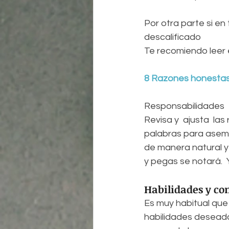
Por otra parte si en
descalificado
Te recomiendo leer 
8 Razones honestas 
Responsabilidades
Revisa y  ajusta  la
palabras para asemej
de manera natural y 
y pegas se notará.  
Habilidades y c
Es muy habitual que
habilidades deseada