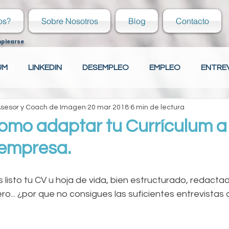
os?
Sobre Nosotros
Blog
Contacto
mplearse
UM
LINKEDIN
DESEMPLEO
EMPLEO
ENTRE
 Asesor y Coach de Imagen
20 mar 2018
6 min de lectura
ECIÉN EGRESADO
COVER LETTER
HABILIDADES
omo adaptar tu Currículum a
 empresa.
ECIÉN EGRESADO
Tu comunidad
CAPACITACIÓN
es listo tu CV u hoja de vida, bien estructurado, redacta
ro... ¿por que no consigues las suficientes entrevistas 