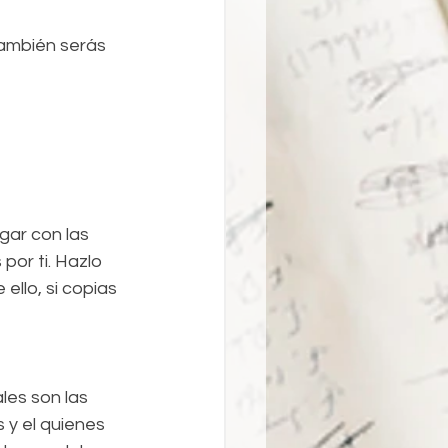
también serás 
gar con las 
por ti. Hazlo 
llo, si copias 
es son las 
y el quienes 