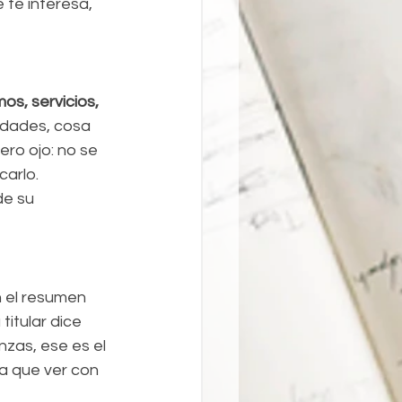
te interesa, 
os, servicios, 
idades, cosa 
ro ojo: no se 
arlo. 
de su 
n el resumen 
titular dice 
nzas, ese es el 
a que ver con 