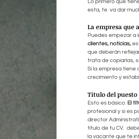
Lo primero que tiene
esta, te  va dar muc
La empresa que a
Puedes empezar a in
clientes, noticias,
 es
que deberán reflejar
trata de copiarlas, s
Si la empresa tiene 
crecimiento y estabi
Titulo del puesto
Esto es básico. 
El t
profesional y si es p
director Administrat
titulo de tu CV.  de
la vacante que te in