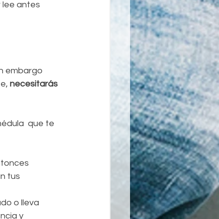
 lee antes 
in embargo 
e,
 necesitarás 
médula  que te 
ntonces 
n tus 
o o lleva 
ncia y 