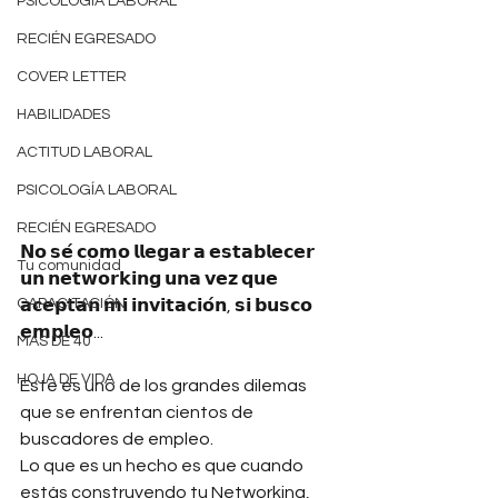
PSICOLOGÍA LABORAL
RECIÉN EGRESADO
COVER LETTER
HABILIDADES
ACTITUD LABORAL
PSICOLOGÍA LABORAL
RECIÉN EGRESADO
𝗡𝗼 𝘀𝗲́ 𝗰𝗼𝗺𝗼 𝗹𝗹𝗲𝗴𝗮𝗿 𝗮 𝗲𝘀𝘁𝗮𝗯𝗹𝗲𝗰𝗲𝗿 
Tu comunidad
𝘂𝗻 𝗻𝗲𝘁𝘄𝗼𝗿𝗸𝗶𝗻𝗴 𝘂𝗻𝗮 𝘃𝗲𝘇 𝗾𝘂𝗲 
CAPACITACIÓN
𝗮𝗰𝗲𝗽𝘁𝗮𝗻 𝗺𝗶 𝗶𝗻𝘃𝗶𝘁𝗮𝗰𝗶𝗼́𝗻, 𝘀𝗶 𝗯𝘂𝘀𝗰𝗼 
𝗲𝗺𝗽𝗹𝗲𝗼...
MAS DE 40
HOJA DE VIDA
Este es uno de los grandes dilemas 
que se enfrentan cientos de 
buscadores de empleo.
Lo que es un hecho es que cuando 
estás construyendo tu Networking, 