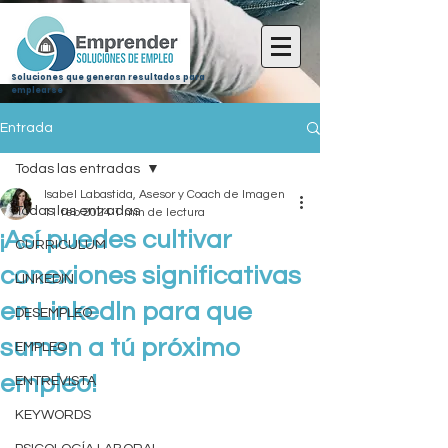
Soluciones que generan resultados para
emplearse
Entrada
Todas las entradas
Isabel Labastida, Asesor y Coach de Imagen
Todas las entradas
11 feb 2024
1 min de lectura
¡Así puedes cultivar
CURRICULUM
conexiones significativas
LINKEDIN
en Linkedln para que
DESEMPLEO
sumen a tú próximo
EMPLEO
empleo!
ENTREVISTA
KEYWORDS