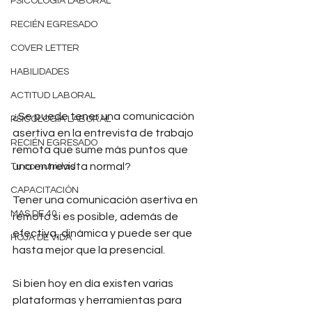
PSICOLOGÍA LABORAL
RECIÉN EGRESADO
COVER LETTER
HABILIDADES
ACTITUD LABORAL
¿Se puede tener una comunicación 
PSICOLOGÍA LABORAL
asertiva en la entrevista de trabajo 
RECIÉN EGRESADO
remota que sume más puntos que 
una entrevista normal?
Tu comunidad
CAPACITACIÓN
Tener una comunicación asertiva en 
MAS DE 40
remoto si es posible, además de 
efectiva, dinámica y puede ser que 
HOJA DE VIDA
hasta mejor que la presencial.
Si bien hoy en día existen varias 
plataformas y herramientas para 