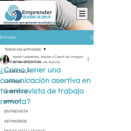
Soluciones que generan resultados para
emplearse
Entrada
Todas las entradas
Isabel Labastida, Asesor y Coach de Imagen
Todas las entradas
26 nov 2023
1 min de lectura
¿Como tener una
CURRICULUM
comunicación asertiva en
LINKEDIN
tú entrevista de trabajo
DESEMPLEO
remota?
EMPLEO
ENTREVISTA
KEYWORDS