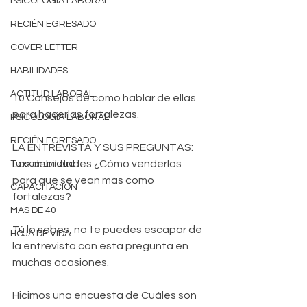
PSICOLOGÍA LABORAL
RECIÉN EGRESADO
COVER LETTER
HABILIDADES
ACTITUD LABORAL
10 Consejos de como hablar de ellas 
para hacerlas fortalezas.  
PSICOLOGÍA LABORAL
RECIÉN EGRESADO
LA ENTREVISTA Y SUS PREGUNTAS: 
Las debilidades ¿Cómo venderlas 
Tu comunidad
para que se vean más como 
CAPACITACIÓN
fortalezas?  
MAS DE 40
Tú lo sabes, no te puedes escapar de 
HOJA DE VIDA
la entrevista con esta pregunta en 
muchas ocasiones.
Hicimos una encuesta de Cuáles son 