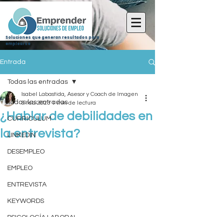
Soluciones que generan resultados para
emplearse
Entrada
Todas las entradas
Isabel Labastida, Asesor y Coach de Imagen
Todas las entradas
5 feb 2023
1 min de lectura
¿Hablar de debilidades en
CURRICULUM
la entrevista?
LINKEDIN
DESEMPLEO
EMPLEO
ENTREVISTA
KEYWORDS