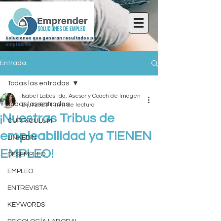
Soluciones que generan resultados para
emplearse
Entrada
Todas las entradas
Isabel Labastida, Asesor y Coach de Imagen
Todas las entradas
2 jul 2023
1 min de lectura
¡Nuestras Tribus de
CURRICULUM
empleabilidad ya TIENEN
LINKEDIN
EMPLEO!
DESEMPLEO
EMPLEO
ENTREVISTA
KEYWORDS