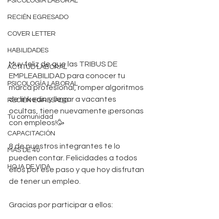
PSICOLOGÍA LABORAL
RECIÉN EGRESADO
COVER LETTER
HABILIDADES
Muy feliz de que las TRIBUS DE 
ACTITUD LABORAL
EMPLEABILIDAD para conocer tu 
PSICOLOGÍA LABORAL
marca profesional, romper algoritmos 
de linkedin y llegar a vacantes 
RECIÉN EGRESADO
ocultas, tiene nuevamente ¡personas 
Tu comunidad
con empleos!🥳
CAPACITACIÓN
8 de nuestros integrantes te lo 
MAS DE 40
pueden contar. Felicidades a todos 
HOJA DE VIDA
ellos por ese paso y que hoy disfrutan 
de tener un empleo.
Gracias por participar a ellos: