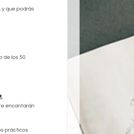
 y que podrás 
 de los 50 
🔝
 te encantarán 
os prácticos 