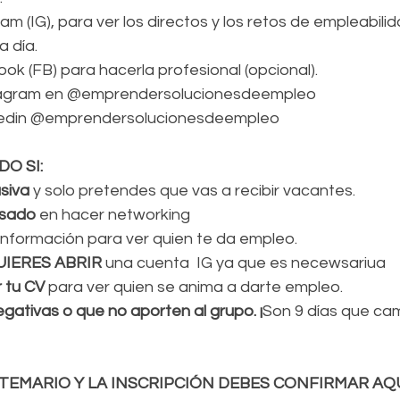
m (IG), para ver los directos y los retos de empleabili
a día.
k (FB) para hacerla profesional (opcional).
stagram en @emprendersolucionesdeempleo
kedin @emprendersolucionesdeempleo
O SI: 
siva 
y solo pretendes que vas a recibir vacantes.
esado
 en hacer networking
 información para ver quien te da empleo.
UIERES ABRIR 
una cuenta  IG ya que es necewsariua
r tu CV
 para ver quien se anima a darte empleo.
gativas o que no aporten al grupo. ¡
Son 9 días que cam
L TEMARIO Y LA INSCRIPCIÓN DEBES CONFIRMAR AQUÍ