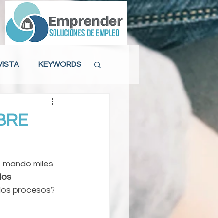
VISTA
KEYWORDS
ACTITUD LABORAL
BRE
MAS DE 40
 mando miles 
los 
 los procesos?