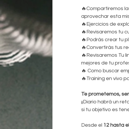
🔥Compartiremos las
aprovechar esta m
🔥Ejercicios de expl
🔥Revisaremos tu cu
🔥Podrás crear tu pl
🔥Convertirás tus re
🔥Revisaremos Tu lin
mejores de tu profes
🔥 Como buscar emp
🔥Training en vivo 
Te prometemos, ser
¡¡Diario habrá un r
si tu objetivo es te
Desde el 
12 hasta e