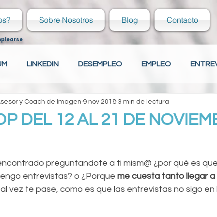
os?
Sobre Nosotros
Blog
Contacto
mplearse
UM
LINKEDIN
DESEMPLEO
EMPLEO
ENTRE
 Asesor y Coach de Imagen
9 nov 2018
3 min de lectura
ECIÉN EGRESADO
COVER LETTER
HABILIDADES
 DEL 12 AL 21 DE NOVIEM
ECIÉN EGRESADO
Tu comunidad
CAPACITACIÓN
 encontrado preguntandote a ti mism@ ¿por qué es que
btengo entrevistas? o ¿Porque 
me cuesta tanto llegar a 
tal vez te pase, como es que las entrevistas no sigo en