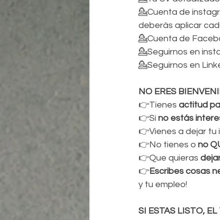
💁Cuenta de instagra
deberás aplicar cad
💁Cuenta de Faceboo
💁Seguirnos en in
💁Seguirnos en Lin
NO ERES BIENVENID
👉Tienes 
actitud pa
👉Si 
no estás inter
👉Vienes a dejar tu
👉No tienes o
 no Q
👉Que quieras
 deja
👉
Escribes cosas ne
y tu empleo!
SI ESTAS LISTO, E