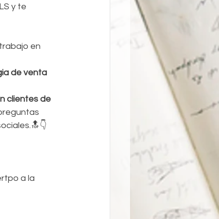
S y te 
ia de venta 
n clientes de 
preguntas 
ociales.🔝👇
tpo a la 