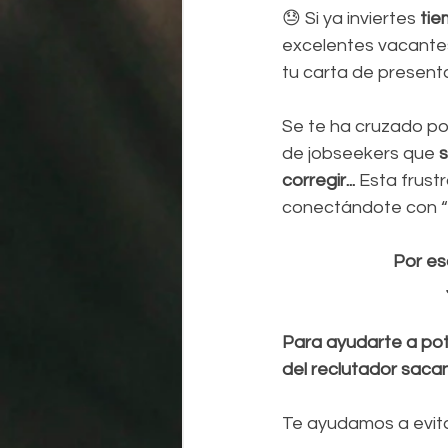
😓 Si ya inviertes 
tie
excelentes vacante
tu carta de presenta
Se te ha cruzado po
de jobseekers que
 
corregir... 
Esta frust
conectándote con “el
Por es
Para ayudarte a pot
del reclutador sacan
Te ayudamos a evita