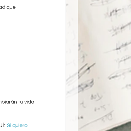
dad que 
biarán tu vida 
:  
Si quiero 