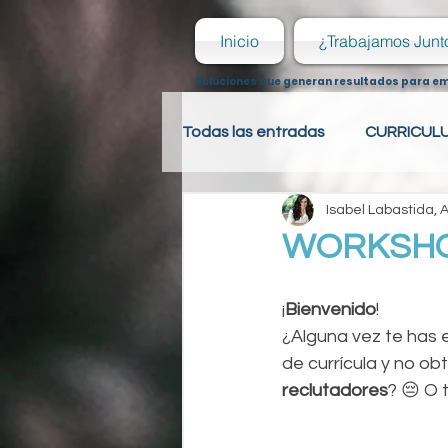
Inicio
¿Trabajamos Junt
Soluciones que generan resultados para e
Todas las entradas
CURRICUL
Isabel Labastida,
PSICOLOGÍA LABORAL
R
WORKSHOP
PSICOLOGÍA LABORAL
R
¡
Bienvenido
!
¿Alguna vez te has
de currícula y no o
HOJA DE VIDA
reclutadores
? 😔 O 