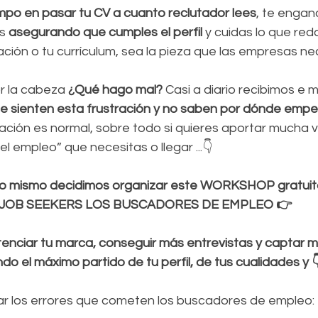
mpo en pasar tu CV a cuanto reclutador lees
, te engan
s
 asegurando que cumples el perfil
 y cuidas lo que re
ción o tu currículum, sea la pieza que las empresas ne
r la cabeza 
¿Qué hago mal? 
Casi a diario recibimos e 
se sienten esta frustración y no saben por dónde empe
ración es normal, sobre todo si quieres aportar mucha v
 empleo” que necesitas o llegar ...👇
o mismo decidimos organizar este WORKSHOP gratuito
JOB SEEKERS LOS BUSCADORES DE EMPLEO 👉
enciar tu marca, conseguir más entrevistas y captar m
do el máximo partido de tu perfil, de tus cualidades y 
r los errores que cometen los buscadores de empleo: