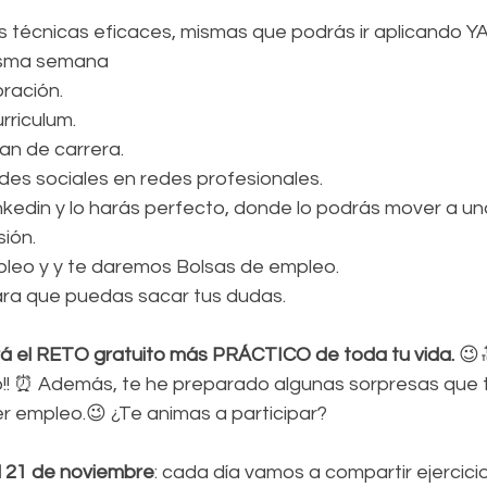
 técnicas eficaces, mismas que podrás ir aplicando YA
isma semana
oración.
rriculum.
an de carrera.
des sociales en redes profesionales.
kedin y lo harás perfecto, donde lo podrás mover a uno
ión.
leo y y te daremos Bolsas de empleo.
para que puedas sacar tus dudas.
á el RETO gratuito más PRÁCTICO de toda tu vida.
 😉
eto!! ⏰ Además, te he preparado algunas sorpresas que
ner empleo.😉 ¿Te animas a participar?
l 21 de noviembre
: cada día vamos a compartir ejercici