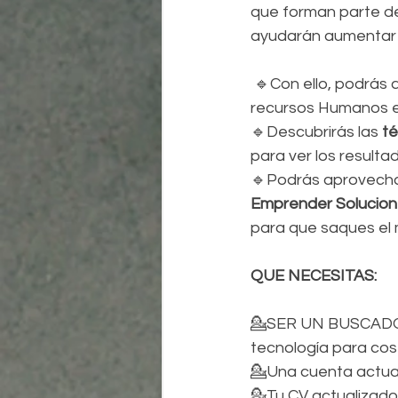
que forman parte de
ayudarán aumentar l
 🔹Con ello, podrás aprovechar nuestra experiencia de más de 20 años de trabajo en 
recursos Humanos e
🔹Descubrirás las
 t
para ver los resulta
🔹Podrás aprovechar
Emprender Solucion
para que saques el m
QUE NECESITAS: 
💁SER UN BUSCADOR 
tecnología para cost
💁Una cuenta actual
💁Tu CV actualizado