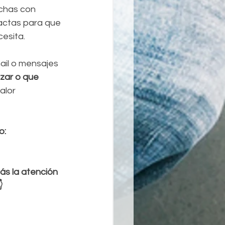
chas con 
dactas para que 
cesita.
mail o mensajes 
zar o que 
alor 
: 
ás la atención 
 