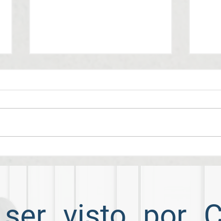
¿Cómo puedes hacer tú
Prin
Video-Curriculum?
entr
 ser visto por 