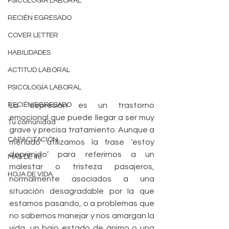
PSICOLOGÍA LABORAL
RECIÉN EGRESADO
COVER LETTER
HABILIDADES
ACTITUD LABORAL
PSICOLOGÍA LABORAL
RECIÉN EGRESADO
La depresión es un trastorno 
emocional que puede llegar a ser muy 
Tu comunidad
grave y precisa tratamiento. Aunque a 
CAPACITACIÓN
menudo utilizamos la frase ‘estoy 
deprimido’ para referirnos a un 
MAS DE 40
malestar o tristeza pasajeros, 
HOJA DE VIDA
normalmente asociados a una 
situación desagradable por la que 
estamos pasando, o a problemas que 
no sabemos manejar y nos amargan la 
vida, un bajo estado de ánimo o una 