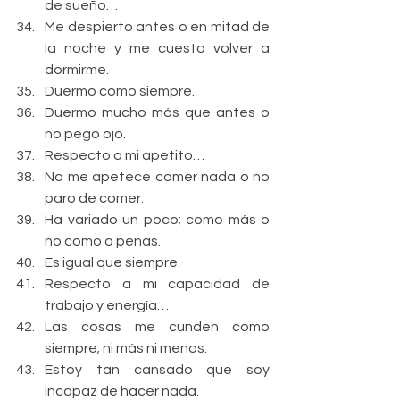
de sueño…  
Me despierto antes o en mitad de 
la noche y me cuesta volver a 
dormirme.  
Duermo como siempre.  
Duermo mucho más que antes o 
no pego ojo.    
Respecto a mi apetito…  
No me apetece comer nada o no 
paro de comer.  
Ha variado un poco; como más o 
no como a penas.  
Es igual que siempre.    
Respecto a mi capacidad de 
trabajo y energía…  
Las cosas me cunden como 
siempre; ni más ni menos.  
Estoy tan cansado que soy 
incapaz de hacer nada.  