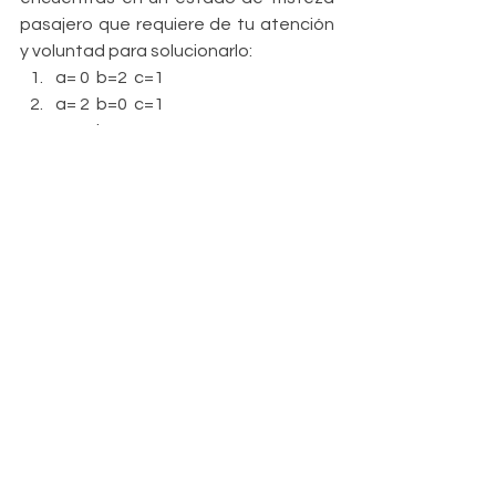
pasajero que requiere de tu atención 
y voluntad para solucionarlo: 
a= 0  b=2  c=1  
a= 2  b=0  c=1  
a= 0  b=1  c=2  
a= 0  b=2  c=1  
a= 0  b=2  c=1  
a= 0  b=1  c=2  
a= 2  b=1  c=0  
a= 0  b=1  c=2  
a= 1  b=0  c=2  
a= 2  b=1  c=0  
a= 0  b=2  c=1  
a= 2  b=0  c=1 
0-8 puntos - Ausencia de 
depresión
Tu estado de ánimo es bastante 
bueno y estable. Tiendes a ser 