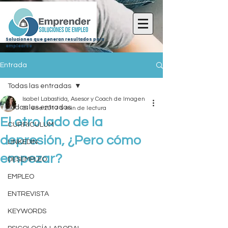
Soluciones que generan resultados para
emplearse
Entrada
Todas las entradas
Isabel Labastida, Asesor y Coach de Imagen
Todas las entradas
31 ene 2017
5 min de lectura
El otro lado de la
CURRICULUM
depresión, ¿Pero cómo
LINKEDIN
empezar?
DESEMPLEO
EMPLEO
ENTREVISTA
KEYWORDS