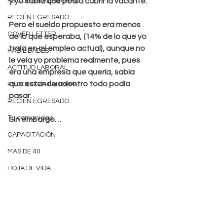
PSICOLOGÍA LABORAL
y yo sabía que podía cubrir la vacante.
RECIÉN EGRESADO
Pero el sueldo propuesto era menos 
COVER LETTER
de lo que esperaba, (14% de lo que yo 
traía en mi empleo actual), aunque no 
HABILIDADES
le veía yo problema realmente, pues 
ACTITUD LABORAL
era una empresa que quería, sabía 
que estando adentro todo podía 
PSICOLOGÍA LABORAL
pasar. 
RECIÉN EGRESADO
Tu comunidad
Sin embargo…
CAPACITACIÓN
MAS DE 40
HOJA DE VIDA