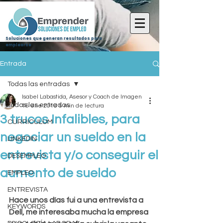
Soluciones que generan resultados para
emplearse
Entrada
Todas las entradas
Isabel Labastida, Asesor y Coach de Imagen
Todas las entradas
16 ene 2018
5 min de lectura
3 trucos Infalibles, para
CURRICULUM
negociar un sueldo en la
LINKEDIN
entrevista y/o conseguir el
DESEMPLEO
aumento de sueldo
EMPLEO
ENTREVISTA
Hace unos días fui a una entrevista a 
KEYWORDS
Dell, me interesaba mucha la empresa 