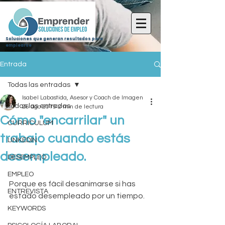
Soluciones que generan resultados para
emplearse
Entrada
Todas las entradas
Isabel Labastida, Asesor y Coach de Imagen
Todas las entradas
26 ago 2019
2 min de lectura
Cómo "encarrilar" un
CURRICULUM
trabajo cuando estás
LINKEDIN
desempleado.
DESEMPLEO
EMPLEO
Porque es fácil desanimarse si has 
ENTREVISTA
estado desempleado por un tiempo.
KEYWORDS