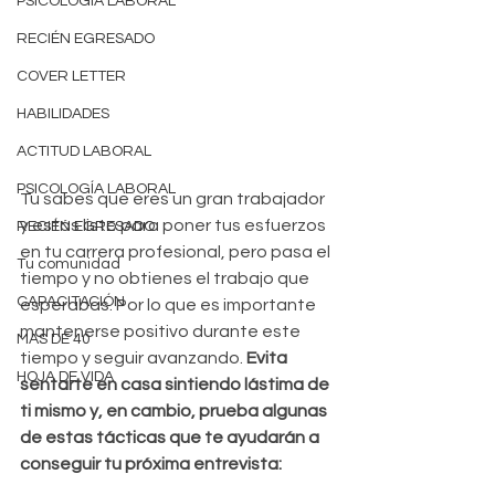
PSICOLOGÍA LABORAL
RECIÉN EGRESADO
COVER LETTER
HABILIDADES
ACTITUD LABORAL
PSICOLOGÍA LABORAL
Tu sabes que eres un gran trabajador 
y estás listo para poner tus esfuerzos 
RECIÉN EGRESADO
en tu carrera profesional, pero pasa el 
Tu comunidad
tiempo y no obtienes el trabajo que 
CAPACITACIÓN
esperabas. Por lo que es importante 
mantenerse positivo durante este 
MAS DE 40
tiempo y seguir avanzando. 
Evita 
HOJA DE VIDA
sentarte en casa sintiendo lástima de 
ti mismo y, en cambio, prueba algunas 
de estas tácticas que te ayudarán a 
conseguir tu próxima entrevista: