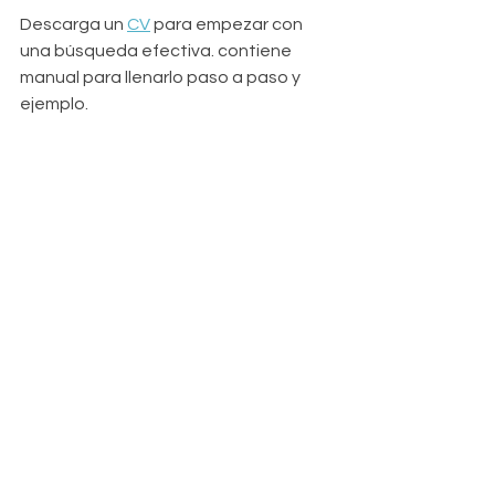
Descarga un 
CV
 para empezar con 
una búsqueda efectiva. contiene 
manual para llenarlo paso a paso y 
ejemplo.
#empleo
#trabajo
#desarrollopersonal
#brechaslaborales
EMPLEO
ENTREVISTA
LINKEDIN