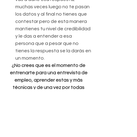
muchas veces luego no te pasan 
los datos y al final no tienes que 
contestar pero de esta manera 
mantienes tu nivel de credibilidad 
y le das a entender a esa 
persona que a pesar que no 
tienes la respuesta se la darás en 
un momento. 
¿No crees que es el momento de 
entrenarte para una entrevista de 
empleo, aprender estas y más 
técnicas y de una vez por todas 
conseguir ese trabajo que tanto 
quieres?,
En eso si tenemos una solución 
individualmente creada para ti. 
Solo da 
click aquí