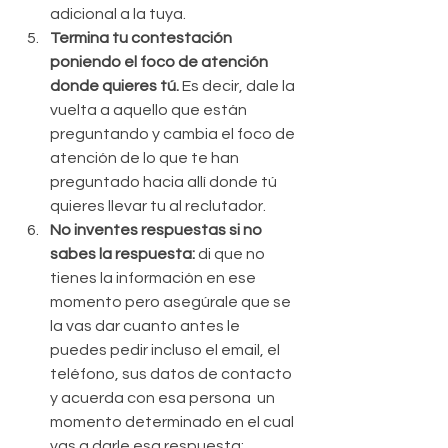
adicional a la tuya.  
Termina tu contestación 
poniendo el foco de atención 
donde quieres tú.
 Es decir, dale la 
vuelta a aquello que están 
preguntando y cambia el foco de 
atención de lo que te han 
preguntado hacia allí donde tú 
quieres llevar tu al reclutador.  
No inventes respuestas si no 
sabes la respuesta: 
di que no 
tienes la información en ese 
momento pero asegúrale que se 
la vas dar cuanto antes le 
puedes pedir incluso el email, el 
teléfono, sus datos de contacto 
y acuerda con esa persona  un 
momento determinado en el cual 
vas a darle esa respuesta; 