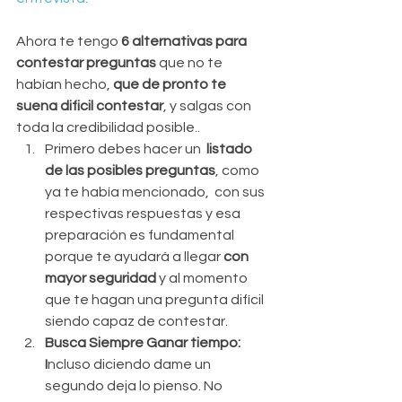
Ahora te tengo
 6 alternativas para 
contestar preguntas
 que no te 
habían hecho, 
que de pronto te 
suena dificil contestar
, y salgas con 
toda la credibilidad posible.. 
Primero debes hacer un 
 listado 
de las posibles preguntas
, como 
ya te había mencionado,  con sus 
respectivas respuestas y esa 
preparación es fundamental 
porque te ayudará a llegar 
con 
mayor seguridad
 y al momento 
que te hagan una pregunta difícil 
siendo capaz de contestar.  
Busca Siempre Ganar tiempo: 
I
ncluso diciendo dame un 
segundo deja lo pienso. No 