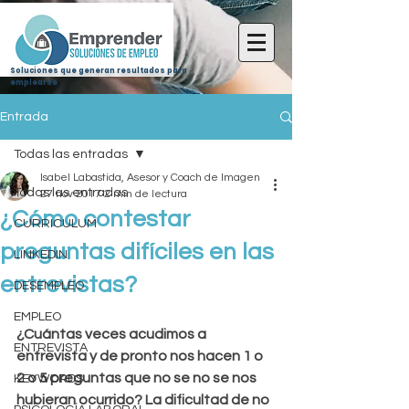
Soluciones que generan resultados para
emplearse
Entrada
Todas las entradas
Isabel Labastida, Asesor y Coach de Imagen
Todas las entradas
27 nov 2017
2 min de lectura
¿Cómo contestar
CURRICULUM
preguntas difíciles en las
LINKEDIN
entrevistas?
DESEMPLEO
EMPLEO
¿Cuántas veces acudimos a 
ENTREVISTA
entrevista y de pronto nos hacen 1 o  
2 o 5 preguntas que no se no se nos 
KEYWORDS
hubieran ocurrido? La dificultad de no 