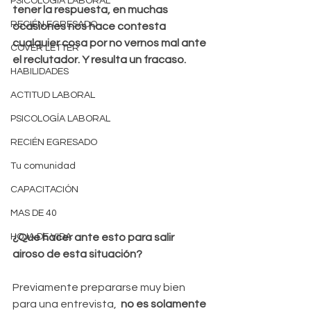
PSICOLOGÍA LABORAL
tener la respuesta, en muchas 
RECIÉN EGRESADO
ocasiones nos hace contesta 
cualquier cosa por no vernos mal ante 
COVER LETTER
el reclutador. Y resulta un fracaso.
HABILIDADES
ACTITUD LABORAL
PSICOLOGÍA LABORAL
RECIÉN EGRESADO
Tu comunidad
CAPACITACIÓN
MAS DE 40
¿Que hacer ante esto para salir 
HOJA DE VIDA
airoso de esta situación?
Previamente prepararse muy bien 
para una entrevista,  
no es solamente 