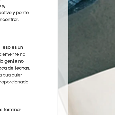
y, 
ective y ponte 
ncontrar.
, 
eso es un 
blemente no 
la gente no 
ca de fechas,  
a cualquier 
proporcionado 
 terminar 