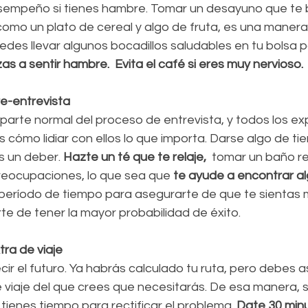
empeño si tienes hambre. Tomar un desayuno que te b
 como un plato de cereal y algo de fruta, es una manera 
edes llevar algunos bocadillos saludables en tu bolsa 
s a sentir hambre.  Evita el café si eres muy nervioso.
re-entrevista
 parte normal del proceso de entrevista, y todos los 
 cómo lidiar con ellos lo que importa. Darse algo de t
s un deber. 
Hazte un té que te relaje, 
 tomar un baño rel
reocupaciones, lo que sea que
 te ayude a encontrar al
eríodo de tiempo para asegurarte de que te sientas m
rte de tener la mayor probabilidad de éxito. 
ra de viaje
ir el futuro. Ya habrás calculado tu ruta, pero debes 
viaje del que crees que necesitarás. De esa manera, si
ienes tiempo para rectificar el problema. 
Date 30 min