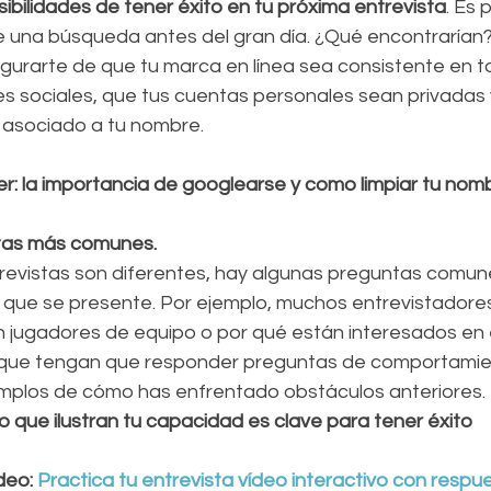
ibilidades de tener éxito en tu próxima entrevista
. Es 
ce una búsqueda antes del gran día. ¿Qué encontrarían?
urarte de que tu marca en línea sea consistente en to
s sociales, que tus cuentas personales sean privadas 
 asociado a tu nombre.
 la importancia de googlearse y como limpiar tu nomb
ntas más comunes.
ntrevistas son diferentes, hay algunas preguntas comun
que se presente. Por ejemplo, muchos entrevistadore
n jugadores de equipo o por qué están interesados ​​en e
 que tengan que responder preguntas de comportamien
mplos de cómo has enfrentado obstáculos anteriores. 
 que ilustran tu capacidad es clave para tener éxito 
deo:
 Practica tu entrevista vídeo interactivo con respu