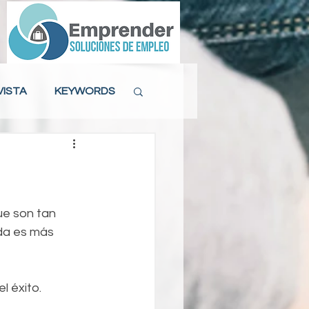
VISTA
KEYWORDS
ACTITUD LABORAL
MAS DE 40
e son tan 
da es más 
l éxito.