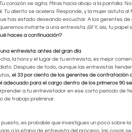
Tu corazón se agita. Miras hacia abajo a la pantalla. N
 Tu aliento se acelera. Responde, y la mujer astuta al fi
 que has estado deseando escuchar. A los gerentes de 
​queremos invitarte a una entrevista. ¡Sí! Y, así, tu pape
qué haces a continuación?
na entrevista: antes del gran día
ha, la hora y el lugar de tu entrevista, es mejor comen
iato. Después de todo, aunque las entrevistas tienden
tos, 
el 33 por ciento de los gerentes de contratación 
 el adecuado para el cargo dentro de los primeros 90 s
prender a tu entrevistador en ese corto período de ti
 de trabajo preliminar.
n puesto, es probable que investigues un poco sobre la
gas a la etapa de entrevista del proceso, las cosas s