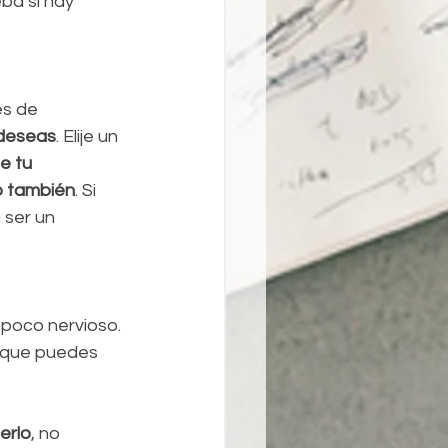
ba si hay 
es de 
 deseas
. Elije un 
e tu 
to también
. Si 
ser un 
 poco nervioso. 
 que puedes 
erlo
, no 