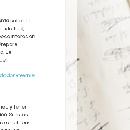
unta
 sobre el 
ado fácil, 
poco interés en 
Prepare 
a. Le 
pel.
utador y verme 
ínea y tener 
co. 
Si estás 
tro o autobús 