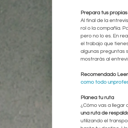
Prepara tus propias
Al final de la entrev
rol o la compañía. P
pero no lo es. En rea
el trabajo que tiene
algunas preguntas so
mostrarás al entrev
Recomendado Leer:
como todo unprofes
Planea tu ruta
¿Cómo vas a llegar a
una ruta de respald
utilizando el transp