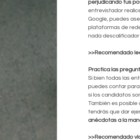
perjudicando tus pos
entrevistador reali
Google, puedes aseg
plataformas de rede
nada descalificador
>>Recomendado leer:
Practica las pregu
Si bien todas las e
puedes contar para 
si los candidatos so
También es posible
tendrás que dar eje
anécdotas a la mano
>>Recomendado ví