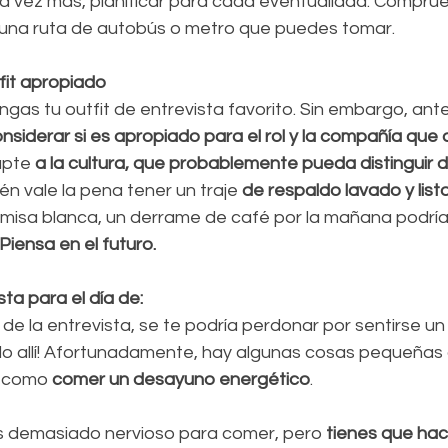
na vez más, planificar para cada eventualidad. Comprue
 una ruta de autobús o metro que puedes tomar.
fit apropiado 
ngas tu outfit de entrevista favorito. Sin embargo, ant
nsiderar si es apropiado para el rol y la compañía que
apte
 a la cultura, que probablemente pueda distinguir d
én vale la pena tener un traje 
de respaldo lavado y lis
misa blanca, un derrame de café por la mañana podría 
Piensa en el futuro.
ta para el día de:
 de la entrevista, se te podría perdonar por sentirse un
o allí! Afortunadamente, hay algunas cosas pequeñas
 como 
comer un desayuno energético
.
s demasiado nervioso para comer, pero 
tienes que hac