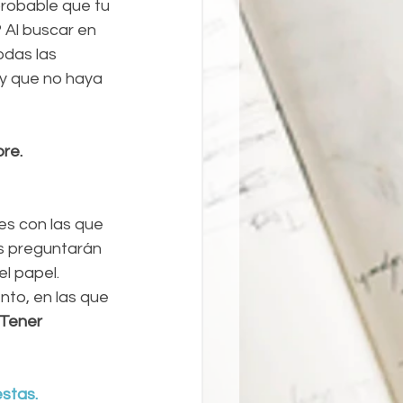
probable que tu 
 Al buscar en 
das las 
y que no haya 
re.
es con las que 
s preguntarán 
l papel. 
to, en las que 
Tener 
estas.