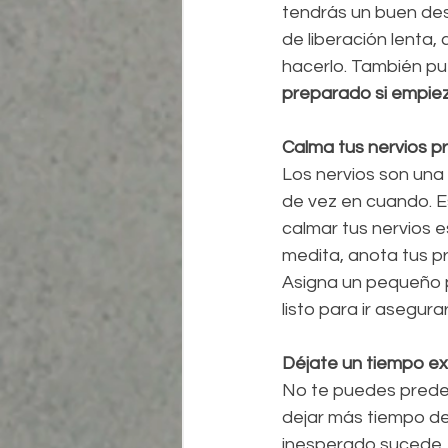
tendrás un buen des
de liberación lenta,
hacerlo. También pu
preparado si empieza
Calma tus nervios p
Los nervios son una
de vez en cuando. Es
calmar tus nervios e
medita, anota tus p
Asigna un pequeño p
listo para ir asegura
Déjate un tiempo ext
No te puedes predec
dejar más tiempo de 
inesperado sucede, t