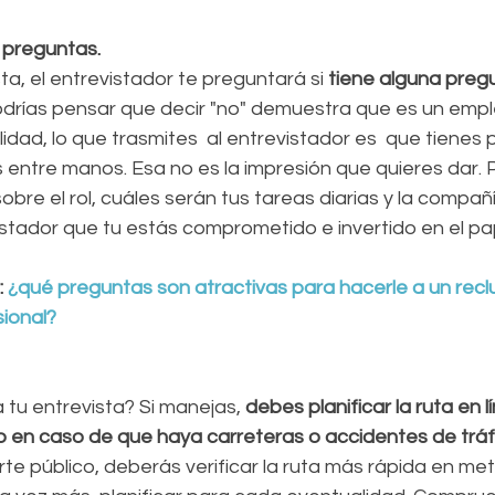
 preguntas.
ista, el entrevistador te preguntará si 
tiene alguna preg
odrías pensar que decir "no" demuestra que es un emple
lidad, lo que trasmites  al entrevistador es  que tienes 
s entre manos. Esa no es la impresión que quieres dar. 
bre el rol, cuáles serán tus tareas diarias y la compañí
istador que tu estás comprometido e invertido en el pa
 
¿qué preguntas son atractivas para hacerle a un recl
ional?
 tu entrevista? Si manejas, 
debes planificar la ruta en l
o en caso de que haya carreteras o accidentes de tráfi
orte público, deberás verificar la ruta más rápida en me