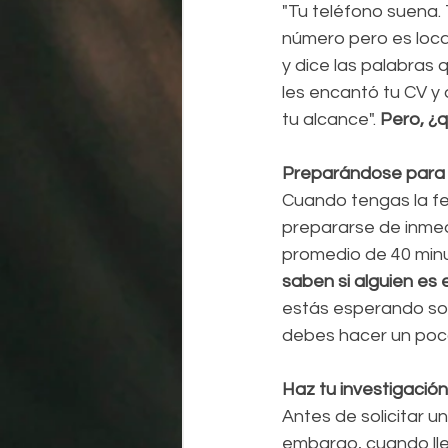
"Tu teléfono suena. 
número pero es local.
y dice las palabras
les encantó tu CV y ​
tu alcance".
 Pero, ¿
Preparándose para u
Cuando tengas la fec
prepararse de inmed
promedio de 40 minu
saben si alguien es
estás esperando sor
debes hacer un poco
Haz tu investigación
Antes de solicitar u
embargo, cuando lle