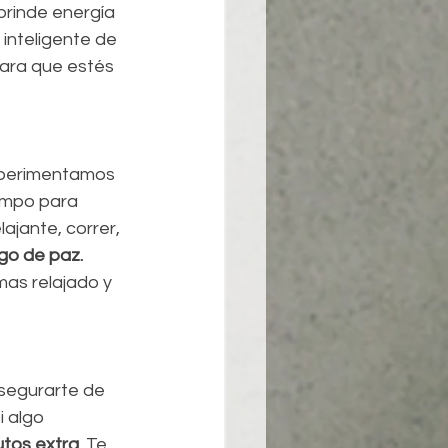
rinde energía 
inteligente de 
para que estés 
experimentamos 
iempo para 
ajante, correr, 
go de paz.
as relajado y 
asegurarte de 
 algo 
utos extra
. Te 