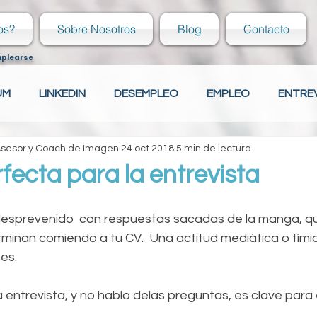
os?
Sobre Nosotros
Blog
Contacto
mplearse
UM
LINKEDIN
DESEMPLEO
EMPLEO
ENTRE
 Asesor y Coach de Imagen
24 oct 2018
5 min de lectura
ECIÉN EGRESADO
COVER LETTER
HABILIDADES
rfecta para la entrevista
ECIÉN EGRESADO
Tu comunidad
CAPACITACIÓN
desprevenido  con respuestas sacadas de la manga, qu
rminan comiendo a tu CV.  Una actitud mediática o tími
es.
 entrevista, y no hablo delas preguntas, es clave para e