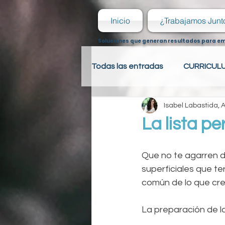
Inicio
¿Trabajamos Junt
Soluciones que generan resultados para e
Todas las entradas
CURRICUL
Isabel Labastida,
PSICOLOGÍA LABORAL
R
La lista pe
PSICOLOGÍA LABORAL
R
Que no te agarren 
superficiales que te
común de lo que cre
HOJA DE VIDA
La preparación de la