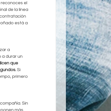
o reconoces el 
nal de la línea 
contratación 
l soñado está a 
zar a 
 a durar un 
dicen que 
egundos. 
Si 
empo, primero 
 compañía. Sin 
e ponen más 