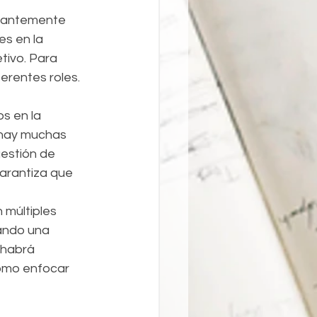
stantemente 
s en la 
tivo. Para 
erentes roles.
s en la 
 hay muchas 
estión de 
garantiza que 
 múltiples 
ando una 
 habrá 
ómo enfocar 