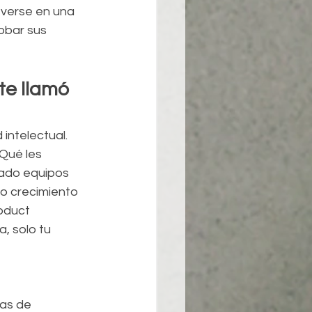
 verse en una 
obar sus 
te llamó 
ntelectual. 
Qué les 
mado equipos 
o crecimiento 
oduct 
, solo tu 
as de 