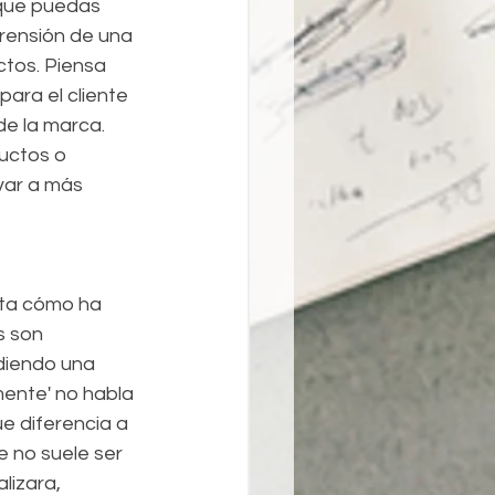
 que puedas 
rensión de una 
tos. Piensa 
ara el cliente 
e la marca. 
uctos o 
var a más 
nta cómo ha 
s son 
diendo una 
ente' no habla 
ue diferencia a 
e no suele ser 
lizara, 