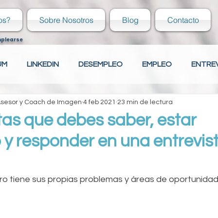
os?
Sobre Nosotros
Blog
Contacto
mplearse
UM
LINKEDIN
DESEMPLEO
EMPLEO
ENTRE
 Asesor y Coach de Imagen
4 feb 2021
23 min de lectura
ECIÉN EGRESADO
COVER LETTER
HABILIDADES
as que debes saber, estar
y responder en una entrevis
ECIÉN EGRESADO
Tu comunidad
CAPACITACIÓN
o tiene sus propias problemas y áreas de oportunida