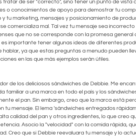
es tratar de ser "correcto", sino tener un punto de vista
les o conocimientos de apoyo para demostrar tu comp
y tu marketing, mensajes y posicionamiento de produc
se comercializa mal. Tal vez tu mensaje sea incorrecto p
pienses que no se corresponde con la promesa general d
 es importante tener algunas ideas de diferentes prod
 hablar, ya que estas preguntas a menudo pueden lle
iones en las que más ejemplos serán útiles.
dor de los deliciosos sándwiches de Debbie. Me enca
a familiar a una marca en todo el país y los sándwiche
lmente el pan. Sin embargo, creo que la marca está per
n tu mensaje. El lema 'sándwiches entregados rápidam
alta calidad del pan y otros ingredientes, lo que creo q
tencia. Asocio la "velocidad" con la comida rápida, qu
ad. Creo que si Debbie reevaluara tu mensaje y lo actua