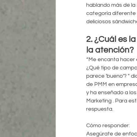
hablando más de la n
categoría diferente
deliciosos sándwiche
2. ¿Cuál es 
la atención?
“Me encanta hacer e
¿Qué tipo de campañ
parece 'bueno'? " d
de PMM en empresas
y ha enseñado a los 
Marketing . Para est
respuesta.
Cómo responder:
Asegúrate de enfoca