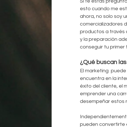
Si te estás pregunt
esto cuando me esta
ahora, no solo soy 
comercializadores d
productos a través 
y la preparación ad
conseguir tu primer 
¿Qué buscan las
El marketing  puede
encuentra en la inter
éxito del cliente, e
emprender una carre
desempeñar estos r
Independientemente 
pueden convertirte 