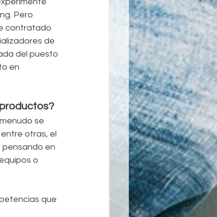
experimenté 
ng. Pero 
he contratado 
alizadores de 
ada del puesto 
to en 
 productos?
 menudo se 
entre otras, el 
ás pensando en 
equipos o 
petencias que 