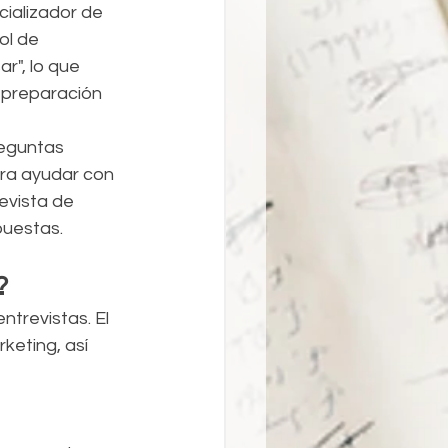
cializador de 
ol de 
r", lo que 
 preparación 
eguntas 
ara ayudar con 
evista de 
puestas.
?
trevistas. El 
eting, así 