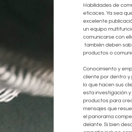
Habilidades de comu
eficaces. Ya sea qu
excelente publicació
un equipo multifunci
comunicarse con ell
 también deben saber cómo crear mensajes precisos, claros y convincentes que vendan 
productos o comuniq
Conocimiento y empat
cliente por dentro y
lo que hacen sus clie
esta investigación y
productos para crea
mensajes que resuen
el panorama competi
delante. Si bien des