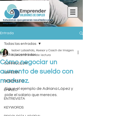
Soluciones que generan resultados para
emplearse
Entrada
Todas las entradas
Isabel Labastida, Asesor y Coach de Imagen
Todas las entradas
3 jun 2019
3 min de lectura
Cómo negociar un
CURRICULUM
aumento de sueldo con
LINKEDIN
madurez.
DESEMPLEO
Sigue el ejemplo de Adriana López y 
EMPLEO
pide el salario que mereces.
ENTREVISTA
KEYWORDS