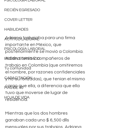
PSICOLOGÍA LABORAL
RECIÉN EGRESADO
COVER LETTER
HABILIDADES
Adriana trabajaba para una firma 
ACTITUD LABORAL
importante en México, que 
PSICOLOGÍA LABORAL
posteriormente se movió a Colombia.  
Adiana tenía 2 compañeros de 
RECIÉN EGRESADO
trabajo en Colombia (que omitiremos 
Tu comunidad
el nombre, por razones confidenciales 
CAPACITACIÓN
y no autorizadas), que tenían el mismo 
cargo que ella, a diferencia que ella 
MAS DE 40
tuvo que moverse de lugar de 
HOJA DE VIDA
residencia.
Mientras que los dos hombres 
ganaban cada uno $ 6,500 dlls  
mensuales por sus trabajos, Adriana 