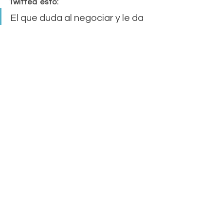
Twittea  esto:
El que duda al negociar y le da 
pena hacerlo, no está seguro 
que merece un mejor salario.
¿Te has quedado con 
ganas de más?
No te pierdas más orientación laboral 
como esta, 
Únete a la primera comunidad de 
orientación online y consigue
un plan de acción que te focalizará a 
tu búsqueda de empleo, con pasos, 
metas objetivos áreas de 
oportunidad ¡y más! descárgalo: 
Solo 
da click aquí
.
Síguenos en 
Instagram
 y obtén más 