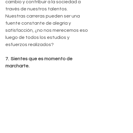
cambio y contribuir a la sociedad a 
través de nuestros talentos.  
Nuestras carreras pueden ser una 
fuente constante de alegría y 
satisfacción, ¿no nos merecemos eso 
luego de todos los estudios y 
esfuerzos realizados?
7.  Sientes que es momento de 
marcharte.
No ignores lo que tu intuición pueda 
estar mostrándote.  Nadie conoce 
tus condiciones mejor que tú.  Si 
empiezas a sentir que tal vez estarías 
mejor en otro lugar, escucha tu 
intuición e inicia el trabajo de 
exploración de alternativas.
El listado es infinito y sólo tú conoces 