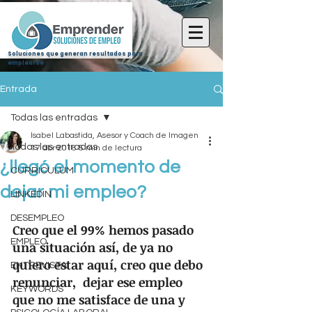
Soluciones que generan resultados para
emplearse
Entrada
Todas las entradas
Isabel Labastida, Asesor y Coach de Imagen
Todas las entradas
17 abr 2018
5 min de lectura
¿llegó el momento de
CURRICULUM
dejar mi empleo?
LINKEDIN
DESEMPLEO
Creo que el 99% hemos pasado 
EMPLEO
una situación así, de ya no 
quiero estar aquí, creo que debo 
ENTREVISTA
renunciar,  dejar ese empleo 
KEYWORDS
que no me satisface de una y 