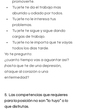
promoverte.  
Tu jefe te da el trabajo mas 
aburrido u odiado por todos.  
Tu jefe no le interesa tus 
problemas.  
Tu jefe te sigue y sigue dando 
cargas de trabajo.   
Tu jefe no le importa que te vayas 
todos los días tarde.  
Yo te pregunto:
¿cuanto tiempo vas a aguantar así? 
¡hasta que te de una depresión, 
ataque al corazón o una 
enfermedad?
5.  Las competencias que requieres 
para la posición no son “lo tuyo” o lo 
que disfrutas.