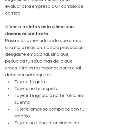
evaluar otra empresa o un cambio de 
carrera.
4. Ves a tu Jefe y es lo ultimo que 
deseas encontrarte.
Pasa más a menudo de lo que crees, 
una mala relación, no solo provoca un 
desgaste emocional, sino que 
perjudica tu salud más de lo que 
crees. Mira estas razones por la cual 
debe pensar seguir allí: 
Tu jefe te grita.  
Tu jefe no te respeta.  
Tu jefe te ignora o no te toma en 
cuenta.  
Tu jefe jamás se complace con tu 
trabajo.  
Tu jefe no tiene intenciones de 