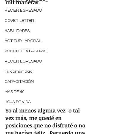
PSICOLOGÍA LABORAL
mil maneras.  
RECIÉN EGRESADO
COVER LETTER
HABILIDADES
ACTITUD LABORAL
PSICOLOGÍA LABORAL
RECIÉN EGRESADO
Tu comunidad
CAPACITACIÓN
MAS DE 40
HOJA DE VIDA
Yo al menos alguna vez  o tal 
vez más, me quedé en 
posiciones que no disfruté o no 
me hacían feliz.  Recuerdo una 