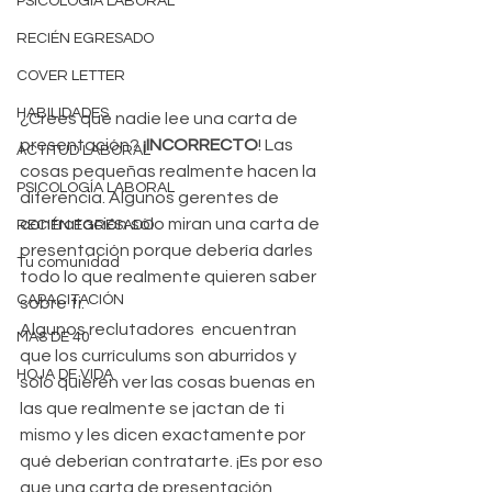
PSICOLOGÍA LABORAL
RECIÉN EGRESADO
COVER LETTER
HABILIDADES
¿Crees que nadie lee una carta de 
presentación? 
¡INCORRECTO
! Las 
ACTITUD LABORAL
cosas pequeñas realmente hacen la 
PSICOLOGÍA LABORAL
diferencia. Algunos gerentes de 
contratación sólo miran una carta de 
RECIÉN EGRESADO
presentación porque debería darles 
Tu comunidad
todo lo que realmente quieren saber 
CAPACITACIÓN
sobre ti.
Algunos reclutadores  encuentran 
MAS DE 40
que los currículums son aburridos y 
HOJA DE VIDA
solo quieren ver las cosas buenas en 
las que realmente se jactan de ti 
mismo y les dicen exactamente por 
qué deberían contratarte. ¡Es por eso 
que una carta de presentación 