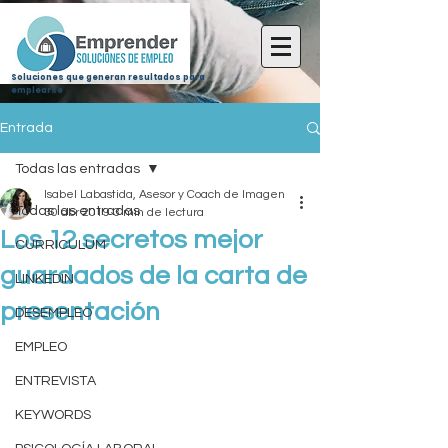
Soluciones que generan resultados para
emplearse
Entrada
Todas las entradas
Isabel Labastida, Asesor y Coach de Imagen
Todas las entradas
30 abr 2019
3 min de lectura
Los 12 secretos mejor
CURRICULUM
guardados de la carta de
LINKEDIN
presentación
DESEMPLEO
EMPLEO
ENTREVISTA
KEYWORDS