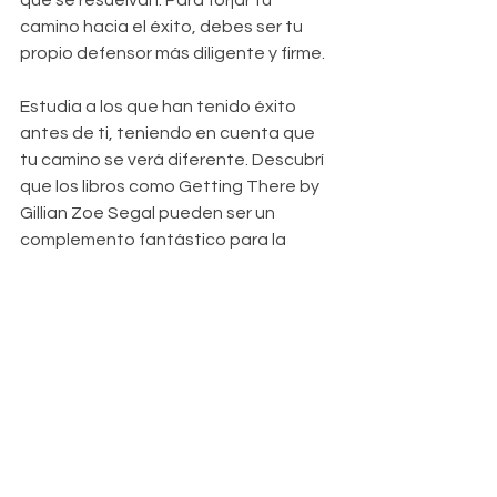
que se resuelvan. Para forjar tu 
camino hacia el éxito, debes ser tu 
propio defensor más diligente y firme.
Estudia a los que han tenido éxito 
antes de ti, teniendo en cuenta que 
tu camino se verá diferente. Descubrí 
que los libros como Getting There by 
Gillian Zoe Segal pueden ser un 
complemento fantástico para la 
mentoría de la vida real que recibes 
en el trabajo.
Finalmente, trabaja en las 
limitaciones que tienes en tu propia 
mente. En palabras de Amy Cuddy, 
investigadora y autora de la Escuela 
de Negocios de Harvard, 
“la forma en 
que te cuentes tu historia es 