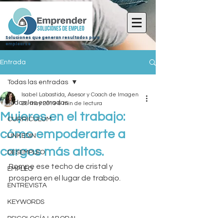
Soluciones que generan resultados para
emplearse
Entrada
Todas las entradas
Isabel Labastida, Asesor y Coach de Imagen
Todas las entradas
28 may 2019
6 min de lectura
Mujeres en el trabajo:
CURRICULUM
cómo empoderarte a
LINKEDIN
cargos más altos.
DESEMPLEO
Rompe ese techo de cristal y 
EMPLEO
prospera en el lugar de trabajo.
ENTREVISTA
KEYWORDS