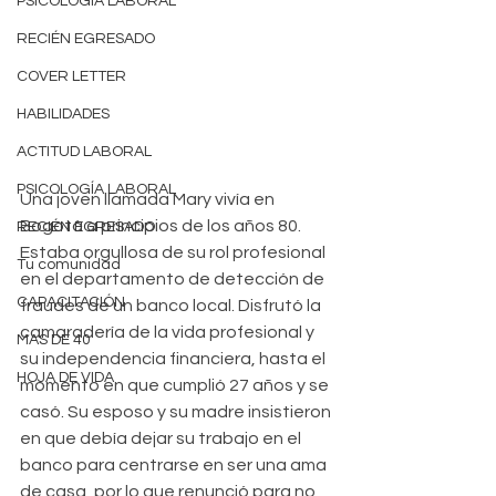
PSICOLOGÍA LABORAL
RECIÉN EGRESADO
COVER LETTER
HABILIDADES
ACTITUD LABORAL
PSICOLOGÍA LABORAL
Una joven llamada Mary vivía en 
Bogotá a principios de los años 80. 
RECIÉN EGRESADO
Estaba orgullosa de su rol profesional 
Tu comunidad
en el departamento de detección de 
CAPACITACIÓN
fraudes de un banco local. Disfrutó la 
camaradería de la vida profesional y 
MAS DE 40
su independencia financiera, hasta el 
HOJA DE VIDA
momento en que cumplió 27 años y se 
casó. Su esposo y su madre insistieron 
en que debía dejar su trabajo en el 
banco para centrarse en ser una ama 
de casa, por lo que renunció para no 