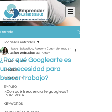
Soluciones que generan resultados para
emplearse
Entrada
Todas las entradas
Isabel Labastida, Asesor y Coach de Imagen
Todas las entradas
23 oct 2018
4 min de lectura
¿Por qué Googlearte es
CURRICULUM
una necesidad para
LINKEDIN
buscar trabajo?
DESEMPLEO
EMPLEO
¿Con qué frecuencia te googleas?
ENTREVISTA
KEYWORDS