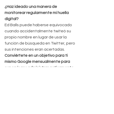
¿Haz ideado una manera de 
monitorear regularmente mi huella 
digital?
Ed Balls puede haberse equivocado 
cuando accidentalmente twiteó su 
propio nombre en lugar de usar la 
función de búsqueda en Twitter, pero 
sus intenciones eran acertadas. 
Conviértete en un objetivo para ti 
mismo Google mensualmente para 
supervisar y administrar activamente 
tu presencia en línea. 
Mejor aún, 
configura 
una alerta de noticias de 
Google para que los nuevos 
resultados se envíen 
automáticamente a tu bandeja de 
entrada.