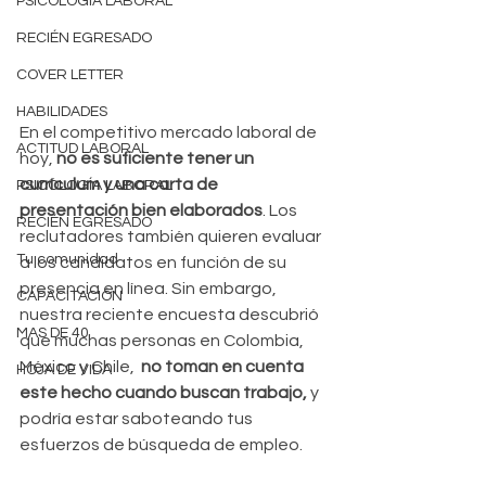
PSICOLOGÍA LABORAL
RECIÉN EGRESADO
COVER LETTER
HABILIDADES
En el competitivo mercado laboral de 
ACTITUD LABORAL
hoy, 
no es suficiente tener un 
currículum y una carta de 
PSICOLOGÍA LABORAL
presentación bien elaborados
. Los 
RECIÉN EGRESADO
reclutadores también quieren evaluar 
Tu comunidad
a los candidatos en función de su 
presencia en línea. Sin embargo, 
CAPACITACIÓN
nuestra reciente encuesta descubrió 
MAS DE 40
que muchas personas en Colombia, 
México y Chile, 
 no toman en cuenta 
HOJA DE VIDA
este hecho cuando buscan trabajo,
 y 
podría estar saboteando tus 
esfuerzos de búsqueda de empleo.