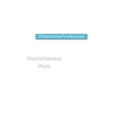
O Tu salario mensual está entre:
90 y 130 mil MXP
a 7.5 mil USD
(salario mensual
)​
Plataforma Profesional
Ver más detalles:
Plataforma
Plus
Buscas una Dirección o una Gerencia Senior.
Tu salario mensual está entre:
140 y 230 mil MXP
8 a 12 mil USD
(salario mensual
)​
Ver más detalles:
Plataforma Plus