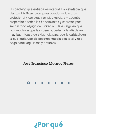
El coaching que entrega es integral. La estrategia que
plantea Liz Guarneros para posicionar la marca
profesional y conseguir empleo es clara y además
proporciona todas las herramientas y secretos para
sacr el todo el jugo de LinkedIn. Ella es alguien que
nos impulsa a que las cosas sucedan y le añade un
muy buen toque de exigencia para que la calidad con
la que cada uno de nosotros trabaja sea total y nos
haga sentir orgullosos y actuales.
José Francisco Monroy Flores
¿Por qué