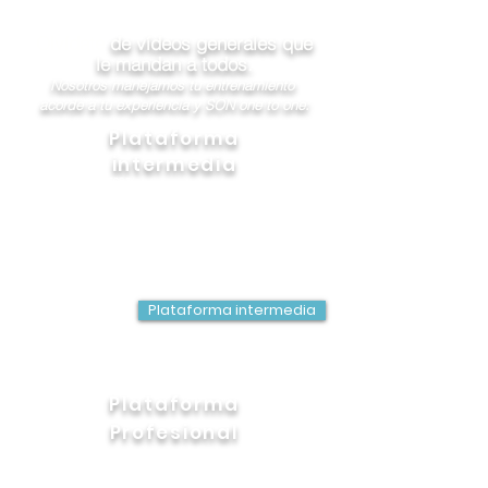
Olvídate
de vídeos generales que
le mandan a todos.
Nosotros manejamos tu
entrenamiento
acorde a tu experiencia y SON one to one:
Plataforma
intermedia
Para ti que buscas.
Salario mensual está entre:
60 y 90 mil MXP
3 a 4 mil USD
(salario mensual)​
Plataforma intermedia
Ver más detalles:
Plataforma
Profesional
Buscas una Gerencia