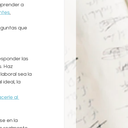
aprender a 
ntes
.
eguntas que 
esponder las 
. Haz 
aboral sea la 
ideal, la 
cerle al 
e en la 