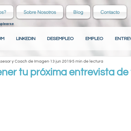
os?
Sobre Nosotros
Blog
Contacto
mplearse
UM
LINKEDIN
DESEMPLEO
EMPLEO
ENTRE
 Asesor y Coach de Imagen
13 jun 2019
5 min de lectura
ECIÉN EGRESADO
COVER LETTER
HABILIDADES
er tu próxima entrevista de 
ECIÉN EGRESADO
Tu comunidad
CAPACITACIÓN