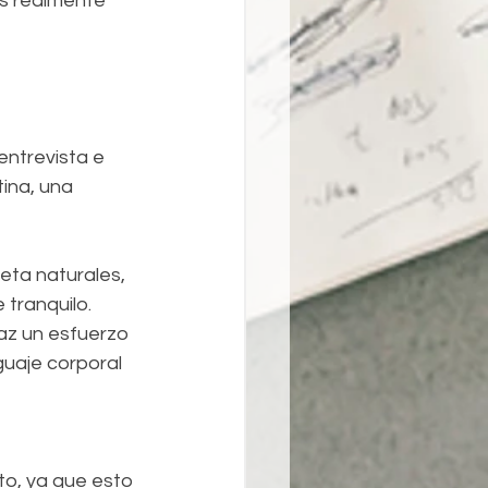
ás realmente 
entrevista e 
ina, una 
ta naturales, 
tranquilo.
az un esfuerzo 
uaje corporal 
o, ya que esto 