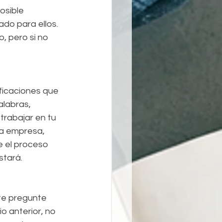
osible 
do para ellos. 
, pero si no 
ficaciones que 
alabras, 
trabajar en tu 
la empresa, 
e el proceso 
stará.
 te pregunte 
io anterior, no 