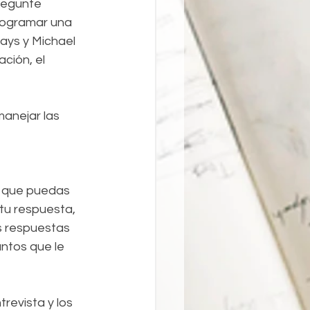
regunte 
programar una 
ays y Michael 
ción, el 
anejar las 
a que puedas 
tu respuesta, 
s respuestas 
ntos que le 
revista y los 