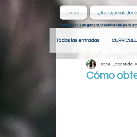
Inicio
¿Trabajamos Junt
Soluciones que generan resultados para e
Todas las entradas
CURRICUL
Isabel Labastida,
PSICOLOGÍA LABORAL
R
Cómo obten
PSICOLOGÍA LABORAL
R
HOJA DE VIDA