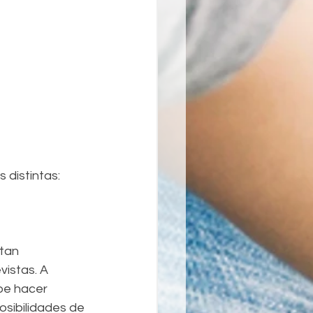
 distintas:
tan 
istas. A 
be hacer 
sibilidades de 