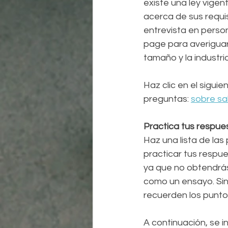
existe una ley vigen
acerca de sus requis
entrevista en person
page para averiguar 
tamaño y la industr
Haz clic en el sigu
preguntas: 
sobre sa
Practica tus respues
Haz una lista de la
practicar tus respu
ya que no obtendrás 
como un ensayo. Sin
recuerden los punto
A continuación, se i