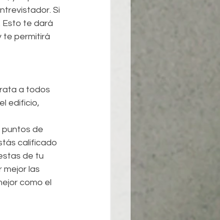
trevistador. Si 
 Esto te dará 
 te permitirá 
rata a todos 
 edificio, 
s puntos de 
tás calificado 
estas de tu 
 mejor las 
ejor como el 