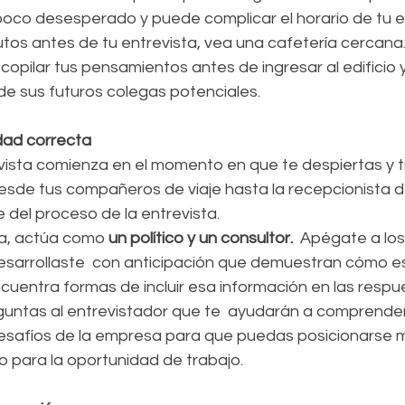
poco desesperado y puede complicar el horario de tu en
tos antes de tu entrevista, vea una cafetería cercana.
copilar tus pensamientos antes de ingresar al edificio y
de sus futuros colegas potenciales.
dad correcta
ista comienza en el momento en que te despiertas y t
sde tus compañeros de viaje hasta la recepcionista del
 del proceso de la entrevista.
ta, actúa como 
un político y un consultor.
  Apégate a lo
sarrollaste  con anticipación que demuestran cómo es
ncuentra formas de incluir esa información en las respu
eguntas al entrevistador que te  ayudarán a comprender
esafíos de la empresa para que puedas posicionarse m
para la oportunidad de trabajo.