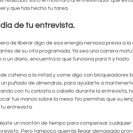
s realizado. Esto le mostrará al entrevistador que est
el y que has hecho tu tarea.
día de tu entrevista.
era de liberar algo de esa energía nerviosa previa a la 
 antes de su cita programada. Ya sea una carrera matut
 un diario, encuentra lo que funciona para ti y hazlo.
e cafeína a la mitad y come algo con bloqueadores be
un puñado de almendras, para ayudarte a mantenerte 
eando con tu corbata o cabello durante la entrevista, h
ocar tus manos sobre la mesa. No permitas que su leng
tu entrevista.
 déjate un montón de tiempo para compensar cualquier 
revisto. Pero tampoco querrás llegar demasiado pront