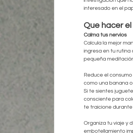
investigación que ha
interesado en el pap
Que hacer el 
Calma tus nervios
Calcula la mejor man
ingresa en tu rutina
pequeña meditación o
Reduce el consumo d
como una banana o 
Si te sientes juguet
consciente para col
te traicione durante 
Organiza tu viaje y
embotellamiento imp