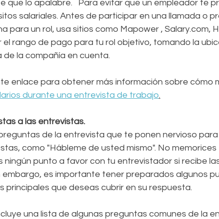
te que lo apalabre.   Para evitar que un empleador te p
itos salariales. Antes de participar en una llamada o 
a para un rol, usa sitios como Mapower , Salary.com, H
el rango de pago para tu rol objetivo, tomando la ubica
ia de la compañía en cuenta.
iente enlace para obtener más información sobre cómo m
larios durante una entrevista de trabajo
.
tas a las entrevistas.
s preguntas de la entrevista que te ponen nervioso par
estas, como "Hábleme de usted mismo". No memorices 
ningún punto a favor con tu entrevistador si recibe la
 embargo, es importante tener preparados algunos pu
s principales que deseas cubrir en su respuesta.
ncluye una lista de algunas preguntas comunes de la ent