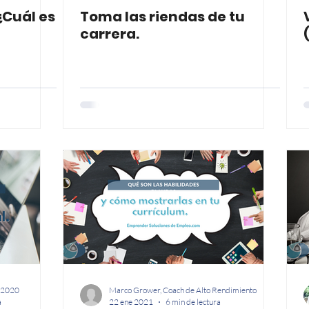
¿Cuál es
Toma las riendas de tu
HOJA DE VIDA
carrera.
e 2020
Marco Grower, Coach de Alto Rendimiento
a
22 ene 2021
6 min de lectura