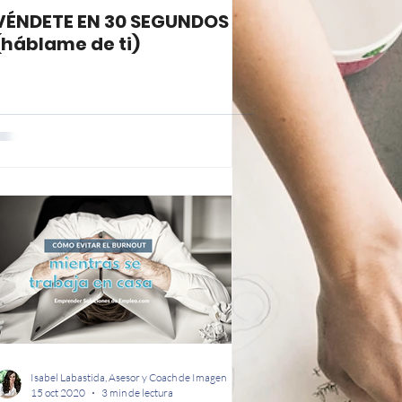
VÉNDETE EN 30 SEGUNDOS
(háblame de ti)
Isabel Labastida, Asesor y Coach de Imagen
15 oct 2020
3 min de lectura