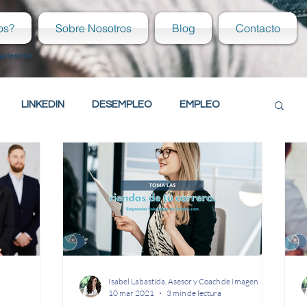
os?
Sobre Nosotros
Blog
Contacto
mplearse
LINKEDIN
DESEMPLEO
EMPLEO
PSICOLOGÍA LABORAL
RECIÉN EGRESADO
ES
ACTITUD LABORAL
IÉN EGRESADO
Tu comunidad
Isabel Labastida, Asesor y Coach de Imagen
10 mar 2021
3 min de lectura