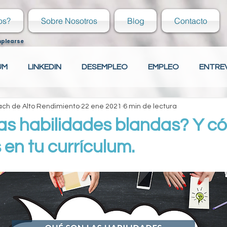
os?
Sobre Nosotros
Blog
Contacto
mplearse
UM
LINKEDIN
DESEMPLEO
EMPLEO
ENTRE
ch de Alto Rendimiento
22 ene 2021
6 min de lectura
ECIÉN EGRESADO
COVER LETTER
HABILIDADES
as habilidades blandas? Y c
 en tu currículum.
ECIÉN EGRESADO
Tu comunidad
CAPACITACIÓN