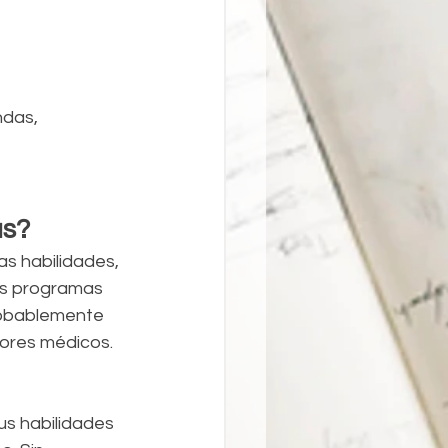
ndas, 
as?
s habilidades, 
os programas 
robablemente 
dores médicos. 
us habilidades 