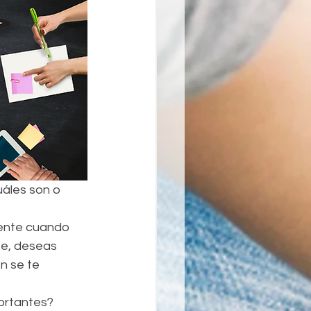
áles son o 
mente cuando 
te, deseas 
n se te 
ortantes? 