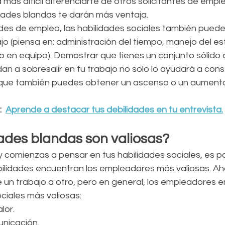
más difícil diferenciarte de otros solicitantes de emple
dades blandas te darán más ventaja.
tudes de empleo, las habilidades sociales también pued
jo (piensa en: administración del tiempo, manejo del est
jo en equipo). Demostrar que tienes un conjunto sólido 
an a sobresalir en tu trabajo no solo lo ayudará a conse
o que también puedes obtener un ascenso o un aument
  
Aprende a destacar tus debilidades en tu entrevista.
ades blandas son valiosas?
y comienzas a pensar en tus habilidades sociales, es po
ilidades encuentran los empleadores más valiosas. Ah
e un trabajo a otro, pero en general, los empleadores 
ciales más valiosas:
lor.
nicación.