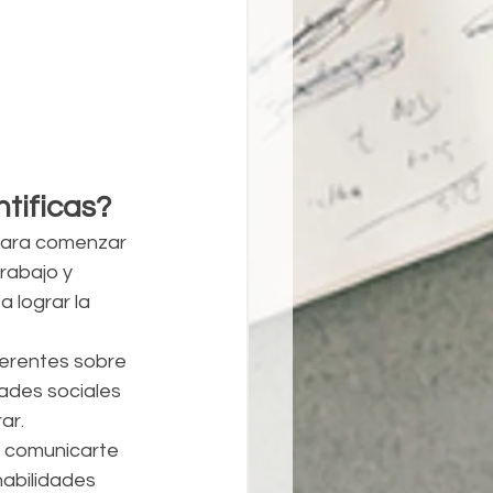
tificas?
 Para comenzar 
rabajo y 
 lograr la 
erentes sobre 
ades sociales 
ar.
a comunicarte 
abilidades 