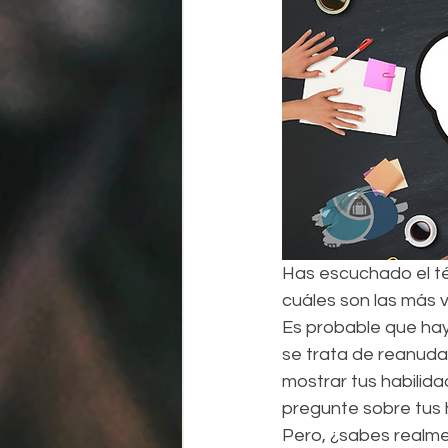
Has escuchado el té
cuáles son las más 
Es probable que hay
se trata de reanudar
mostrar tus habilida
pregunte sobre tus h
Pero, ¿sabes realme