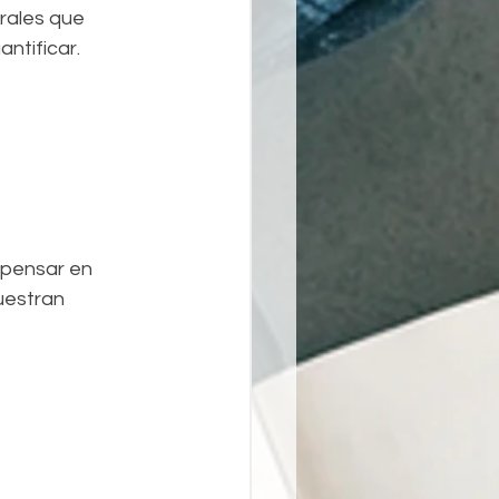
rales que 
ntificar.
 pensar en 
uestran 