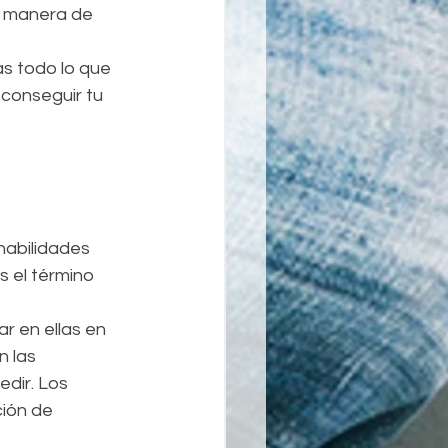
r manera de 
s todo lo que 
conseguir tu 
habilidades 
 el término 
r en ellas en 
 las 
dir. Los 
ión de 