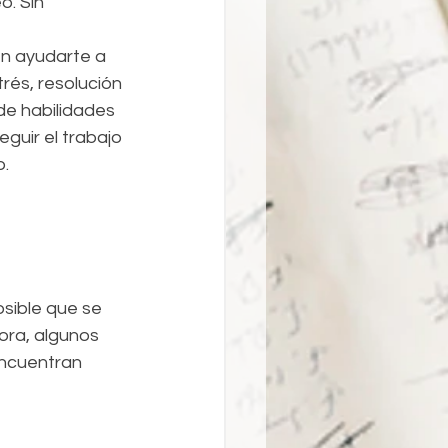
o. Sin 
en ayudarte a 
rés, resolución 
de habilidades 
guir el trabajo 
o.
sible que se 
ora, algunos 
encuentran 