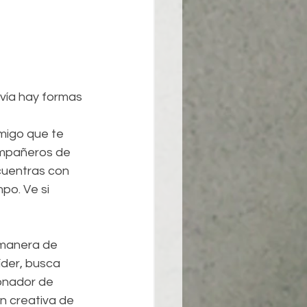
vía hay formas 
migo que te 
compañeros de 
cuentras con 
po. Ve si 
 manera de 
íder, busca 
onador de 
 creativa de 