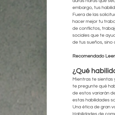
duras harás que sea 
embargo, tus habili
Fuera de las solici
hacer mejor tu traba
de conflictos, traba
sociales que te ayud
de tus sueños, sin
Recomendado Leer:
¿Qué habilid
Mientras te sientas 
te pregunte qué hab
de estos variarán d
estas habilidades so
Una ética de gran va
Habilidades de comu